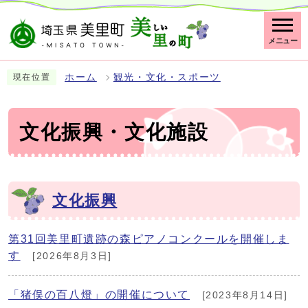
メニュー
ホーム
観光・文化・スポーツ
現在位置
文化振興・文化施設
文化振興
第31回美里町遺跡の森ピアノコンクールを開催しま
す
[2026年8月3日]
「猪俣の百八燈」の開催について
[2023年8月14日]