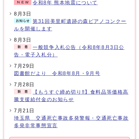
令和8年 熊本地震について
8月3日
第31回美里町遺跡の森ピアノコンクー
ルを開催します
8月3日
一般競争入札公告（令和8年8月3日公
告・電子入札分）
7月29日
図書館だより 令和8年8月・9月号
7月28日
【もうすぐ締め切り‼】食料品等価格高
騰支援給付金のお知らせ
7月21日
埼玉県 交通死亡事故多発警報・交通死亡事故
多発非常事態宣言