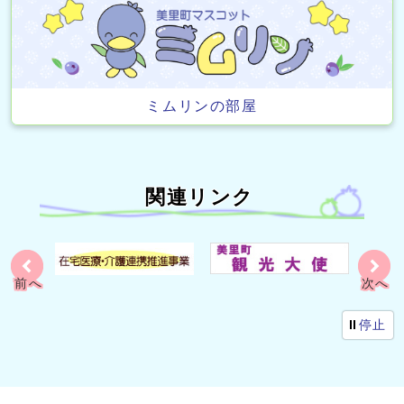
ミムリンの部屋
関連リンク
前へ
次へ
く
別ウ
停止