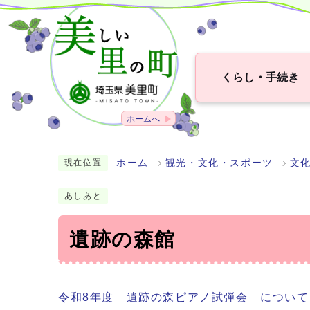
くらし・手続き
ホームへ
ホーム
観光・文化・スポーツ
文
現在位置
あしあと
遺跡の森館
令和8年度 遺跡の森ピアノ試弾会 について