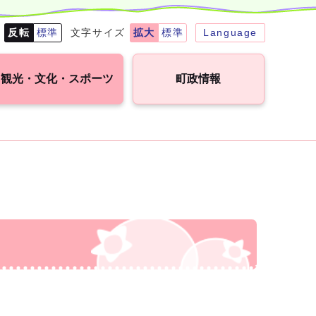
転
反転
標準
文字サイズ
拡大
標準
Language
観光・文化・スポーツ
町政情報