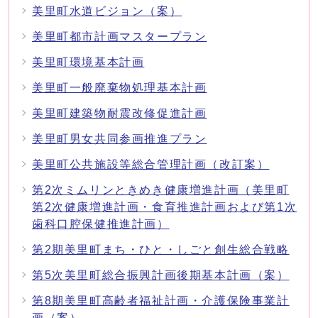
美里町水道ビジョン（案）
美里町都市計画マスタープラン
美里町環境基本計画
美里町一般廃棄物処理基本計画
美里町建築物耐震改修促進計画
美里町男女共同参画推進プラン
美里町公共施設等総合管理計画（改訂案）
第2次ミムリンときめき健康増進計画（美里町
第2次健康増進計画・食育推進計画および第1次
歯科口腔保健推進計画）
第2期美里町まち・ひと・しごと創生総合戦略
第5次美里町総合振興計画後期基本計画（案）
第8期美里町高齢者福祉計画・介護保険事業計
画（案）