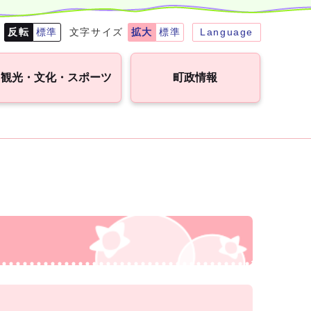
転
反転
標準
文字サイズ
拡大
標準
Language
観光・文化・スポーツ
町政情報