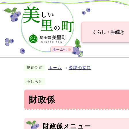
くらし・手続き
ホームへ
ホーム
各課の窓口
現在位置
あしあと
財政係
財政係メニュー