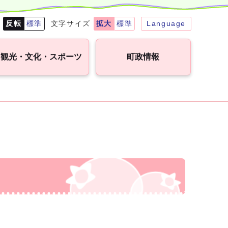
転
反転
標準
文字サイズ
拡大
標準
Language
観光・文化・スポーツ
町政情報