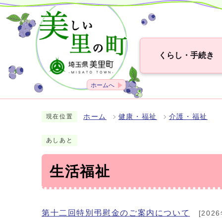
くらし・手続き
ホームへ
ホーム
健康・福祉
介護・福祉
現在位置
あしあと
生活福祉
第十二回特別弔慰金のご案内について
[202