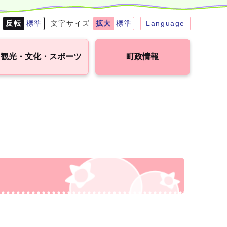
転
反転
標準
文字サイズ
拡大
標準
Language
観光・文化・スポーツ
町政情報