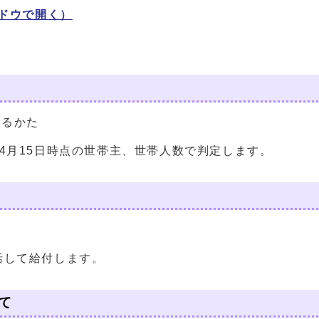
ドウで開く）
あるかた
4月15日時点の世帯主、世帯人数で判定します。
括して給付します。
て