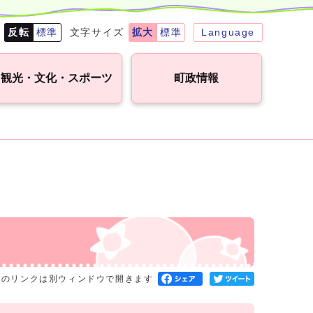
転
反転
標準
文字サイズ
拡大
標準
Language
観光・文化・スポーツ
町政情報
へのリンクは別ウィンドウで開きます