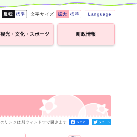
転
反転
標準
文字サイズ
拡大
標準
Language
観光・文化・スポーツ
町政情報
へのリンクは別ウィンドウで開きます