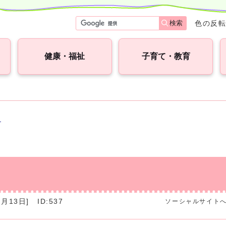
検索
色の反
健康・福祉
子育て・教育
集
月13日]
ID:537
ソーシャルサイト