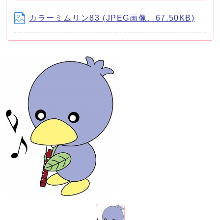
カラーミムリン83 (JPEG画像、67.50KB)