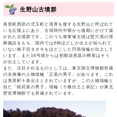
生野山古墳群
美里町西部の児玉町と境界を接する生野山と呼ばれて
いる丘陵上にあり、古墳時代中期から後期にかけて築
かれた古墳群です。このうち将軍塚古墳は竪穴系の埋
葬施設をもち、国内では6例ほどしか出土が知られて
いない格子目タタキをほどこした円筒埴輪が出土して
います。また14号墳からは初期須恵器の樽形はそう
が出土しています。
また、注目されるものとしては、東京国立博物館所蔵
の全身像の人物埴輪「正装の男子」があります。これ
は美里町十条出土とされていますが、この人物埴輪と
似た「軽武装の男子」埴輪（十條出土と表記）が東北
歴史博物館でも所蔵されています。