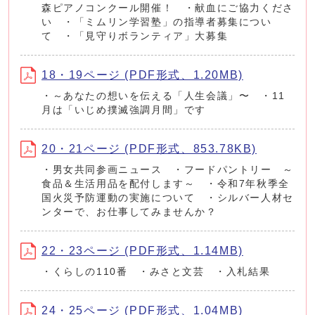
森ピアノコンクール開催！ ・献血にご協力くださ
い ・「ミムリン学習塾」の指導者募集につい
て ・「見守りボランティア」大募集
18・19ページ (PDF形式、1.20MB)
・～あなたの想いを伝える「人生会議」〜 ・11
月は「いじめ撲滅強調月間」です
20・21ページ (PDF形式、853.78KB)
・男女共同参画ニュース ・フードパントリー ～
食品＆生活用品を配付します～ ・令和7年秋季全
国火災予防運動の実施について ・シルバー人材セ
ンターで、お仕事してみませんか？
22・23ページ (PDF形式、1.14MB)
・くらしの110番 ・みさと文芸 ・入札結果
24・25ページ (PDF形式、1.04MB)