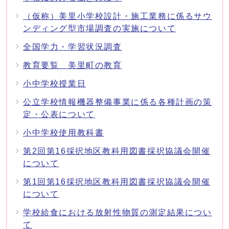
（仮称）美里小学校設計・施工業務に係るサウ
ンディング型市場調査の実施について
全国学力・学習状況調査
教育要覧 美里町の教育
小中学校授業日
公立学校情報機器整備事業に係る各種計画の策
定・公表について
小中学校使用教科書
第2回第16採択地区教科用図書採択協議会開催
について
第1回第16採択地区教科用図書採択協議会開催
について
学校給食における放射性物質の測定結果につい
て