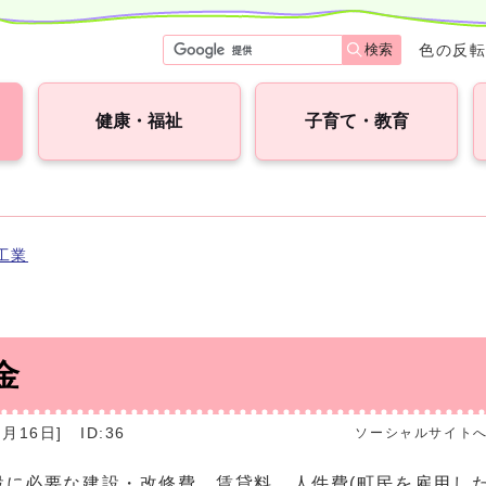
検索
色の反
健康・福祉
子育て・教育
工業
金
月16日]
ID:36
ソーシャルサイト
必要な建設・改修費、賃貸料、人件費(町民を雇用した